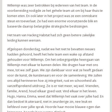
Willemijn was zeer betrokken bij iedereen van het team. In de
voorbereiding nodigde ze het gehele team uit om bij haar thuis te
komen eten. En ook later in het project was ze een onmisbare
steun en toeverlaat. Ze had een enorme vooruitziende blik en
baseerde daarop belangrijke strategische beslissingen.
Het team van Hacking Habitat had zich geen betere zakelijke
leiding kunnen wensen.
Afgelopen donderdag, nadat we het niet te bevatten nieuws
hadden gehoord, heeft het hele team een wake op afstand
gehouden voor Willemijn. Om het onbegrijpelijke heengaan van
Willemijn met elkaar te kunnen delen. We dragen haar met ons
mee, tot we zelf gaan. We zijn dankbaar voor wat ze heeft gedaan
voor de kunst, de kunstenaars en voor de samenleving. We zullen
ons altijd herinneren hoe zij integriteit, rust en schoonheid als
vanzelfsprekend uitdroeg. Ze is er niet meer, wij wel. Vrienden,
familie, Arend, houd elkaar goed vast. Vind elkaar in het leven.
Hugo, Hanna, Emma, weet dat Willemijn het vaak over jullie had. En
dan bedoel ik uiteraard, niet in zeurderige zin, nee leuk en
liefdevol over jullie sprak. Hoorde haar mooie blauwe ogen dan