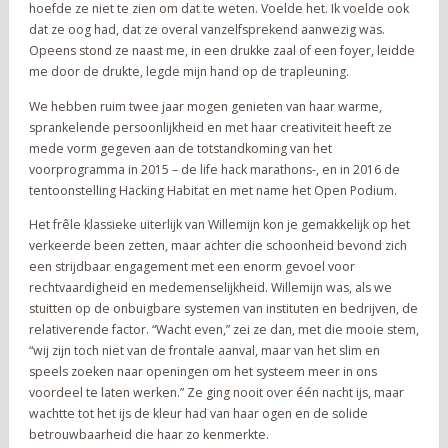
hoefde ze niet te zien om dat te weten. Voelde het. Ik voelde ook
dat ze oog had, dat ze overal vanzelfsprekend aanwezig was.
Opeens stond ze naast me, in een drukke zaal of een foyer, leidde
me door de drukte, legde mijn hand op de trapleuning.
We hebben ruim twee jaar mogen genieten van haar warme,
sprankelende persoonlijkheid en met haar creativiteit heeft ze
mede vorm gegeven aan de totstandkoming van het
voorprogramma in 2015 – de life hack marathons-, en in 2016 de
tentoonstelling Hacking Habitat en met name het Open Podium.
Het frêle klassieke uiterlijk van Willemijn kon je gemakkelijk op het
verkeerde been zetten, maar achter die schoonheid bevond zich
een strijdbaar engagement met een enorm gevoel voor
rechtvaardigheid en medemenselijkheid. Willemijn was, als we
stuitten op de onbuigbare systemen van instituten en bedrijven, de
relativerende factor. “Wacht even,” zei ze dan, met die mooie stem,
“wij zijn toch niet van de frontale aanval, maar van het slim en
speels zoeken naar openingen om het systeem meer in ons
voordeel te laten werken.” Ze ging nooit over één nacht ijs, maar
wachtte tot het ijs de kleur had van haar ogen en de solide
betrouwbaarheid die haar zo kenmerkte.