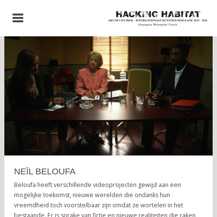
NEÏL BELOUFA
Beloufa heeft verschillende videoprojecten gewijd aan een
mogelijke toekomst, nieuwe werelden die ondanks hun
vreemdheid toch voorstelbaar zijn omdat ze wortelen in het
bestaande. Er is sprake van fictie en nieuwe realiteiten die raken