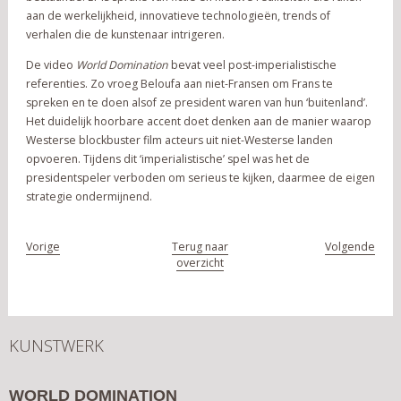
aan de werkelijkheid, innovatieve technologieën, trends of
verhalen die de kunstenaar intrigeren.
De video
World Domination
bevat veel post-imperialistische
referenties. Zo vroeg Beloufa aan niet-Fransen om Frans te
spreken en te doen alsof ze president waren van hun ‘buitenland’.
Het duidelijk hoorbare accent doet denken aan de manier waarop
Westerse blockbuster film acteurs uit niet-Westerse landen
opvoeren. Tijdens dit ‘imperialistische’ spel was het de
presidentspeler verboden om serieus te kijken, daarmee de eigen
strategie ondermijnend.
Vorige
Terug naar
Volgende
overzicht
KUNSTWERK
WORLD DOMINATION