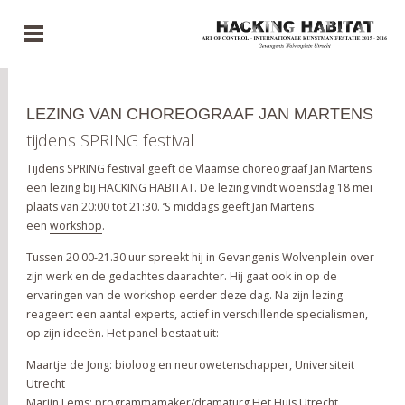
LEZING VAN CHOREOGRAAF JAN MARTENS
tijdens SPRING festival
Tijdens SPRING festival geeft de Vlaamse choreograaf Jan Martens
een lezing bij HACKING HABITAT. De lezing vindt woensdag 18 mei
plaats van 20:00 tot 21:30. ‘S middags geeft Jan Martens
een
workshop
.
Tussen 20.00-21.30 uur spreekt hij in Gevangenis Wolvenplein over
zijn werk en de gedachtes daarachter. Hij gaat ook in op de
ervaringen van de workshop eerder deze dag. Na zijn lezing
reageert een aantal experts, actief in verschillende specialismen,
op zijn ideeën. Het panel bestaat uit:
Maartje de Jong: bioloog en neurowetenschapper, Universiteit
Utrecht
Marijn Lems: programmamaker/dramaturg Het Huis Utrecht