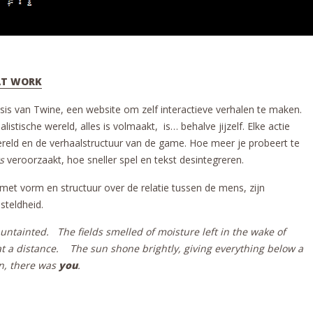
 AT WORK
is van Twine, een website om zelf interactieve verhalen te maken.
alistische wereld, alles is volmaakt, is… behalve jijzelf. Elke actie
ereld en de verhaalstructuur van de game. Hoe meer je probeert te
s
veroorzaakt, hoe sneller spel en tekst desintegreren.
met vorm en structuur over de relatie tussen de mens, zijn
steldheid.
untainted.
The fields smelled of moisture left in the wake of
t a distance.
The sun shone brightly, giving everything below a
n, there was
you
.