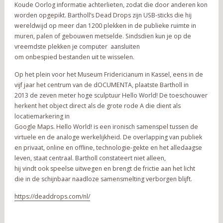
Koude Oorlog informatie achterlieten, zodat die door anderen kon
worden opgepikt. Bartholl’s Dead Drops zijn USB-sticks die hij
wereldwijd op meer dan 1200 plekken in de publieke ruimte in
muren, palen of gebouwen metselde. Sindsdien kun je op de
vreemdste plekken je computer aansluiten
om onbespied bestanden uit te wisselen.
Op het plein voor het Museum Fridericianum in Kassel, eens in de
vijf jaar het centrum van de dOCUMENTA, plaatste Bartholl in
2013 de zeven meter hoge sculptuur Hello World! De toeschouwer
herkent het object direct als de grote rode A die dient als
locatiemarkering in
Google Maps. Hello World! is een ironisch samenspel tussen de
virtuele en de analoge werkelijkheid. De overlapping van publiek
en privaat, online en offline, technologie-gekte en het alledaagse
leven, staat centraal. Bartholl constateert niet alleen,
hij vindt ook speelse uitwegen en brengt de frictie aan het licht
die in de schijnbaar naadloze samensmelting verborgen blijft.
https://deaddrops.com/nl/