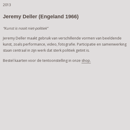
2013
Jeremy Deller (Engeland 1966)
“Kunst is nooit niet-politiek”
Jeremy Deller
maakt gebruik van
verschillende
vormen
van beeldende
kunst, zoals performance, video, fotografie.
Participatie
en
samenwerking
staan centraal
in zijn werk
dat
sterk politiek
getint
is
.
Bestel kaarten voor de tentoonstelling in onze
shop.