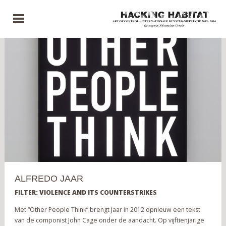
ALFREDO JAAR
FILTER: VIOLENCE AND ITS COUNTERSTRIKES
Met “Other People Think” brengt Jaar in 2012 opnieuw een tekst
van de componist John Cage onder de aandacht. Op vijftienjarige