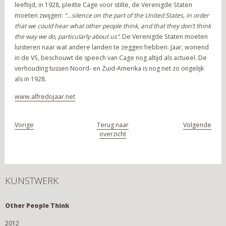
leeftijd, in 1928, pleitte Cage voor stilte, de Verenigde Staten
moeten zwijgen:
“…silence on the part of the United States, in order
that we could hear what other people think, and that they don’t think
the way we do, particularly about us”.
De Verenigde Staten moeten
luisteren naar wat andere landen te zeggen hebben. Jaar, wonend
in de VS, beschouwt de speech van Cage nog altijd als actueel. De
verhouding tussen Noord- en Zuid-Amerika is nog net zo ongelijk
als in 1928.
www.alfredojaar.net
Vorige
Terug naar
Volgende
overzicht
KUNSTWERK
Other People Think
2012